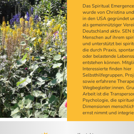
Das Spiritual Emergenc
wurde von Christina und
in den USA gegründet un
als gemeinnütziger Verei
Deutschland aktiv. SEN b
Menschen auf ihrem spir
und unterstützt bei spiri
die durch Praxis, spont
oder belastende Lebenss
entstehen können. Mitgl
Interessierte finden hier
Selbsthilfegruppen, Pro
sowie erfahrene Therape
Wegbegleiter:innen. Gru
Arbeit ist die Transperso
Psychologie, die spiritue
Dimensionen menschlich
ernst nimmt und integrie