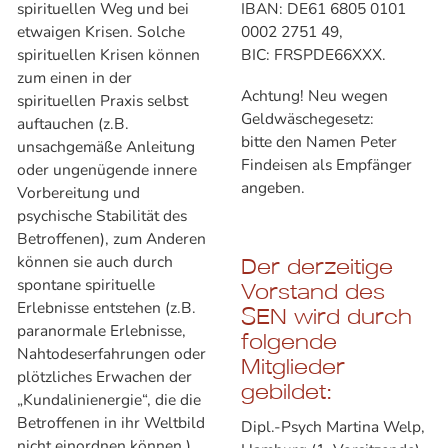
spirituellen Weg und bei
IBAN: DE61 6805 0101
etwaigen Krisen. Solche
0002 2751 49,
spirituellen Krisen können
BIC: FRSPDE66XXX.
zum einen in der
Achtung! Neu wegen
spirituellen Praxis selbst
Geldwäschegesetz:
auftauchen (z.B.
bitte den Namen Peter
unsachgemäße Anleitung
Findeisen als Empfänger
oder ungenügende innere
angeben.
Vorbereitung und
psychische Stabilität des
Betroffenen), zum Anderen
können sie auch durch
Der derzeitige
spontane spirituelle
Vorstand des
Erlebnisse entstehen (z.B.
SEN wird durch
paranormale Erlebnisse,
folgende
Nahtodeserfahrungen oder
Mitglieder
plötzliches Erwachen der
gebildet:
„Kundalinienergie“, die die
Betroffenen in ihr Weltbild
Dipl.-Psych Martina Welp,
nicht einordnen können.)