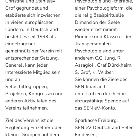
Christina und Stanislav
Psychologie und -therapie,
Grof gegründet und
einer Psychologieform, die
etablierte sich inzwischen
die religiöse/spirituelle
in vielen europäischen
Dimension der Seele
Ländern. In Deutschland
wieder ernst nimmt.
besteht es seit 1993 als
Pioniere und Klassiker der
eingetragener
Transpersonalen
gemeinnütziger Verein mit
Psychologie sind unter
entsprechender Satzung.
anderem C.G. Jung, R.
Generell kann jeder
Assagioli, Graf Dürckheim,
Interessierte Mitglied sein
S. Grof, K. Wilber.
und an
Sie können die Ziele des
Selbsthilfegruppen,
SEN finanziell
Projekten, Kongressen und
unterstützen durch eine
anderen Aktivitäten des
abzugsfähige Spende auf
Vereins teilnehmen.
das SEN eV-Konto.
Ziel des Vereins ist die
Sparkasse Freiburg,
Begleitung Einzelner oder
SEN eV Deutschland Peter
kleiner Gruppen auf dem
Findeisen,