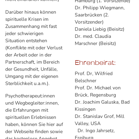
Hamburg (1. Vorsitzende)
Dr. Philipp Wiegmann,
Darüber hinaus können
Saarbrücken (2.
spirituelle Krisen im
Vorsitzender)
Zusammenhang mit fast
Daniela Liebig (Beisitz)
jeder schwierigen
Dr. med. Claudia
Situation entstehen
Marschner (Beisitz)
(Konflikte mit oder Verlust
der Arbeit oder in der
Partnerschaft, im Bereich
Ehrenbeirat:
der Gesundheit, Unfälle,
Prof. Dr, Wilfried
Umgang mit der eigenen
Belschner
Sterblichkeit u.a.m.).
Prof. Dr. Michael von
Brück, Regensburg
Psychotherapeut:innen
Dr. Joachim Galuska, Bad
und Wegbegleiter:innen,
Kissingen
die Erfahrungen mit
Dr. Stanislav Grof, Mill
spirituellen Erlebnissen
Valley, USA
haben, können Sie hier auf
Dr. Ingo Jahrsetz,
der Webseite finden sowie
Freiburg
das kostenlose Angebot